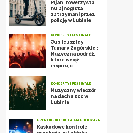
Pijani rowerzysta i
hulajnogista
zatrzymani przez
policję w Lubinie
KONCERTY I FESTIWALE
Jubileusz Idy
Tamary Zagórskiej:
Muzyczna podróż,
która wciąż
inspiruje
KONCERTY I FESTIWALE
Muzyczny wieczór
na dachu zoo w
Lubinie
PREWENCJA I EDUKACJA POLICYJNA
Kaskadowe kontrole
prędkości w Lubinie: