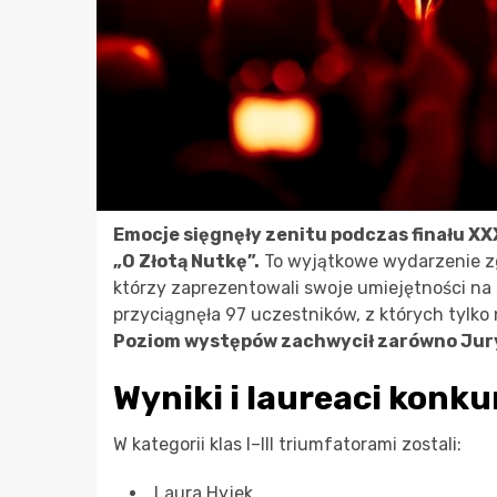
Emocje sięgnęły zenitu podczas finału X
„O Złotą Nutkę”.
To wyjątkowe wydarzenie zg
którzy zaprezentowali swoje umiejętności na
przyciągnęła 97 uczestników, z których tylko n
Poziom występów zachwycił zarówno Jury,
Wyniki i laureaci konku
W kategorii klas I–III triumfatorami zostali:
Laura Hyjek