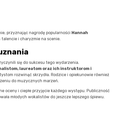
nie, przyznając nagrodę popularności
Hannah
 talencie i charyzmie na scenie.
 uznania
yczynili się do sukcesu tego wydarzenia.
nalistom, laureatom oraz ich instruktorom i
ystom rozwinąć skrzydła. Rodzice i opiekunowie również
 dążeniu do muzycznych marzeń.
e oceny i ciepłe przyjęcie każdego występu. Publiczność
owała młodych wokalistów do jeszcze lepszego śpiewu.