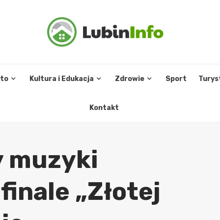
sto
Kultura i Edukacja
Zdrowie
Sport
Turys
Kontakt
y muzyki
finale „Złotej