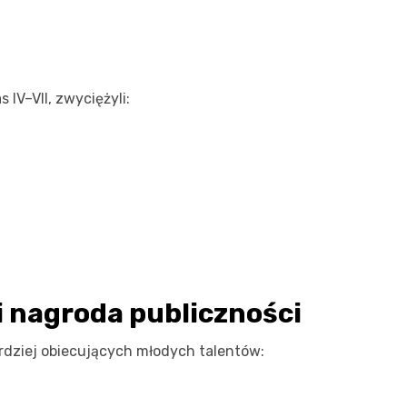
 IV–VII, zwyciężyli:
i nagroda publiczności
ardziej obiecujących młodych talentów: