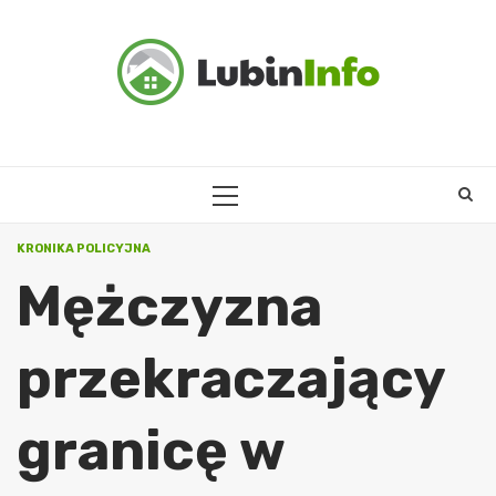
Skip
to
content
PRIMARY
MENU
KRONIKA POLICYJNA
Mężczyzna
przekraczający
granicę w