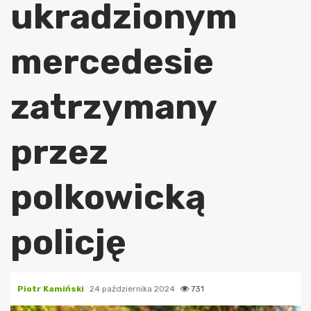
ukradzionym
mercedesie
zatrzymany
przez
polkowicką
policję
Piotr Kamiński
24 października 2024
731