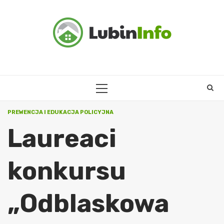
Skip
to
content
PRIMARY
MENU
PREWENCJA I EDUKACJA POLICYJNA
Laureaci
konkursu
„Odblaskowa