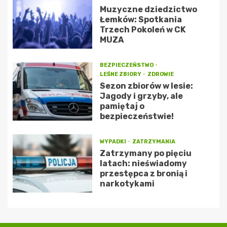
Muzyczne dziedzictwo
Łemków: Spotkania
Trzech Pokoleń w CK
MUZA
BEZPIECZEŃSTWO
LEŚNE ZBIORY
ZDROWIE
Sezon zbiorów w lesie:
Jagody i grzyby, ale
pamiętaj o
bezpieczeństwie!
WYPADKI
ZATRZYMANIA
Zatrzymany po pięciu
latach: nieświadomy
przestępca z bronią i
narkotykami