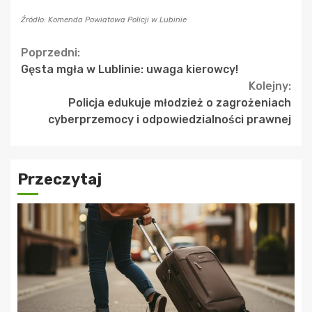
Źródło: Komenda Powiatowa Policji w Lubinie
Continue
Poprzedni:
Gęsta mgła w Lublinie: uwaga kierowcy!
Reading
Kolejny:
Policja edukuje młodzież o zagrożeniach
cyberprzemocy i odpowiedzialności prawnej
Przeczytaj