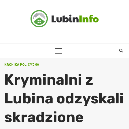
Skip
to
content
PRIMARY
MENU
KRONIKA POLICYJNA
Kryminalni z
Lubina odzyskali
skradzione