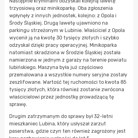
Następnie kryminalni odzyskali kolejną lawetę
trzyosiową oraz minikoparkę. Oba zgłoszenia
wpłynęły z innych jednostek, kolejno: z Opola i
Środy Śląskiej. Drugą lawetę ujawniono na
parkingu strzeżonym w Lubinie. Właściciel z Opola
wycenił ją na kwotę 30 tysięcy złotych i szybko
odzyskał dzięki pracy operacyjnej. Minikoparka
natomiast skradziona w Środzie Śląskiej została
namierzona w jednym z garaży na terenie powiatu
lubińskiego. Maszyna była już częściowo
przemalowana a wszystkie numery seryjne zostały
zeszlifowane. Wartość tej ruchomości to kwota 85
tysięcy złotych, która również zostanie zwrócona
właścicielowi przez jednostkę prowadzącą tę
sprawę.
Drugim zatrzymanym do sprawy był 32-letni
mieszkaniec Lubina, który usłyszał zarzut
paserstwa, gdzie czyn ten również zagrożony jest