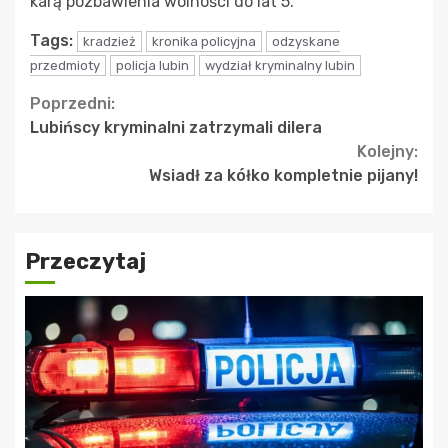
karą pozbawienia wolności do lat 5.
Tags:
kradzież
kronika policyjna
odzyskane
przedmioty
policja lubin
wydział kryminalny lubin
Continue
Poprzedni:
Lubińscy kryminalni zatrzymali dilera
Reading
Kolejny:
Wsiadł za kółko kompletnie pijany!
Przeczytaj