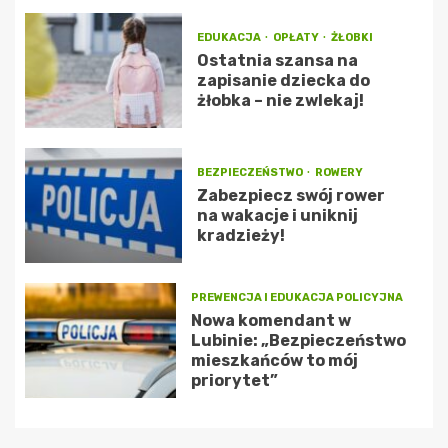
EDUKACJA
OPŁATY
ŻŁOBKI
Ostatnia szansa na
zapisanie dziecka do
żłobka – nie zwlekaj!
BEZPIECZEŃSTWO
ROWERY
Zabezpiecz swój rower
na wakacje i uniknij
kradzieży!
PREWENCJA I EDUKACJA POLICYJNA
Nowa komendant w
Lubinie: „Bezpieczeństwo
mieszkańców to mój
priorytet”