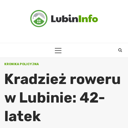
Skip
to
content
PRIMARY
MENU
KRONIKA POLICYJNA
Kradzież roweru
w Lubinie: 42-
latek