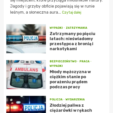
się miejscem, które przyciąga miłośników natury.
Jagody i grzyby obficie pojawiają się w runie
leśnym, a słoneczna aura...
Czytaj dalej
WYPADKI
ZATRZYMANIA
Zatrzymany po pięciu
latach: nieświadomy
przestępca z bronią i
narkotykami
BEZPIECZEŃSTWO
PRACA
WYPADKI
Młody mężczyzna w
ciężkim stanie po
porażeniu prądem
podczas pracy
POLICJA
WYDARZENIA
Złodziej paliwa z
ciężarówki w rękach