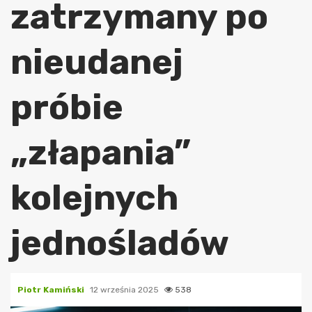
zatrzymany po
nieudanej
próbie
„złapania”
kolejnych
jednośladów
Piotr Kamiński
12 września 2025
538