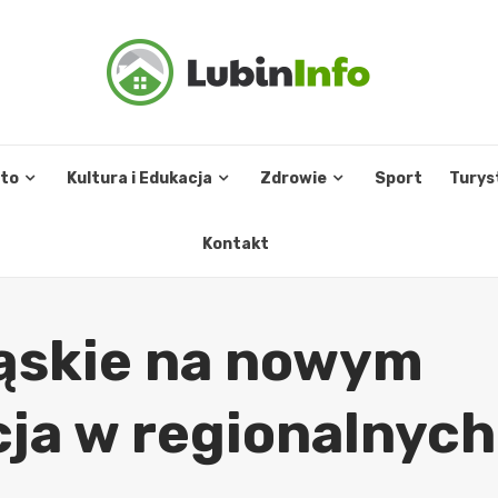
sto
Kultura i Edukacja
Zdrowie
Sport
Turys
Kontakt
ląskie na nowym
cja w regionalnych