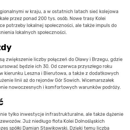
gionalnymi w kraju, a w ostatnich latach sieć kolejowa
ałe przez ponad 200 tys. osób. Nowe trasy Kolei
ce potrzeby lokalnej społeczności, ale także impuls do
ienia lokalnych społeczności.
zdy
ą zwiększenie liczby połączeń do Oławy i Brzegu, gdzie
ursować będzie ich 30. Od czerwca przyszłego roku
 w kierunku Leszna i Bierutowa, a także z dodatkowych
użenie linii aż do rejonów Gór Sowich. Wicemarszałek
nienie nowoczesnych i komfortowych warunków podróży.
ć
ie tylko inwestycje infrastrukturalne, ale także dążenie
ewozów. Już niedługo flota Kolei Dolnośląskich
ezes spółki Damian Stawikowski. Dzięki temu liczba