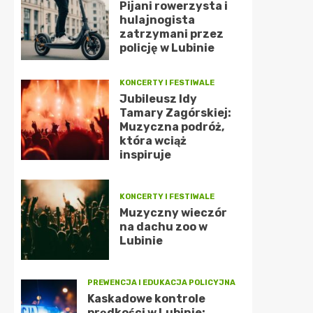
Pijani rowerzysta i
hulajnogista
zatrzymani przez
policję w Lubinie
KONCERTY I FESTIWALE
Jubileusz Idy
Tamary Zagórskiej:
Muzyczna podróż,
która wciąż
inspiruje
KONCERTY I FESTIWALE
Muzyczny wieczór
na dachu zoo w
Lubinie
PREWENCJA I EDUKACJA POLICYJNA
Kaskadowe kontrole
prędkości w Lubinie: