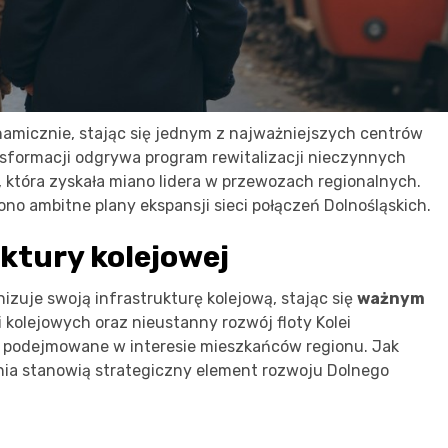
ynamicznie, stając się jednym z najważniejszych centrów
nsformacji odgrywa program rewitalizacji nieczynnych
kie, która zyskała miano lidera w przewozach regionalnych.
ono ambitne plany ekspansji sieci połączeń Dolnośląskich.
uktury kolejowej
nizuje swoją infrastrukturę kolejową, stając się
ważnym
nii kolejowych oraz nieustanny rozwój floty Kolei
e podejmowane w interesie mieszkańców regionu. Jak
ania stanowią strategiczny element rozwoju Dolnego