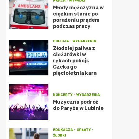
PRACA
WYPADKI
Młody mężczyzna w
ciężkim stanie po
porażeniu prądem
podczas pracy
POLICJA
WYDARZENIA
Złodziej paliwa z
ciężarówki w
rękach policji.
Czeka go
pięcioletnia kara
KONCERTY
WYDARZENIA
Muzyczna podróż
do Paryża w Lubinie
EDUKACJA
OPŁATY
ŻŁOBKI