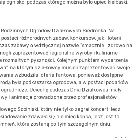
ę ognisko, podczas którego można było upiec kiełbaski.
 z Rodzinnych Ogrodów Działkowych Biedronka. Na
ostaci różnorodnych zabaw, konkursów, jak i loterii
dczas zabawy o wdzięcznej nazwie “smacznie i zdrowo na
mogli zaprezentować regionalne wyroby i kulinarne
nia rozmaitych pyszności. Kolejnym punktem wydarzenia
awa”, na którym działkowcy musieli zaprezentować swoje
wanie wzbudziła loteria fantowa, ponieważ dostępne
agrodą była podkaszarka ogrodowa, a w postaci podarków
 ogrodnicze. Uciechę podczas Dnia Działkowca miały
bawy i animacje prowadzone przez profesjonalistów.
dowego Sobiniaki, który nie tylko zagrał koncert, lecz
iadowanie zdawało się nie mieć końca, lecz jest to
pomnień, które zostaną po tym szczególnym dniu.