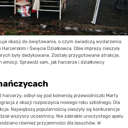
kuje okazji do świętowania, o czym świadczą wydarzenia,
 Harcerskim i Święcie Działkowca. Obie imprezy cieszyły
tórych były dedykowane. Zostały przygotowane atrakcje,
h emocji. Sprawdź sam, jak harcerze i działkowcy
gnańczycach
0 harcerzy, odbył się pod komendą przewodniczki Marty
gracja z okazji rozpoczęcia nowego roku szkolnego. Dla
cje. Największą popularnością cieszyły się konkurencje
 udział wszyscy uczestnicy. Nie zabrakło uroczystego apelu
idziano również przyjemności dla łasuchów. W