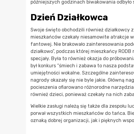
późniejszych godzinach biwakowania odbyło si
Dzień Działkowca
Swoje święto obchodzili również działkowcy
mieszkańców czekały niesamowite atrakcje w p
fantowej. Nie brakowało zainteresowania po
działkowo”, podczas której mieszkańcy RODB 
specjały. Była to również okazja do próbowa
był konkurs “śmiech i zabawa to nasza podst
umiejętności wokalne. Szczególne zaintereso
nagrody okazały się nie byle jakie. Główną n
pocieszenia ofiarowano różnorodne narzędzia
również dzieci, ponieważ czekały na nich za
Wielkie zasługi należą się także dla zespołu lu
porwał wszystkich mieszkańców do tańca. Bies
oznaką dobrej organizacji, jak i pięknych ws