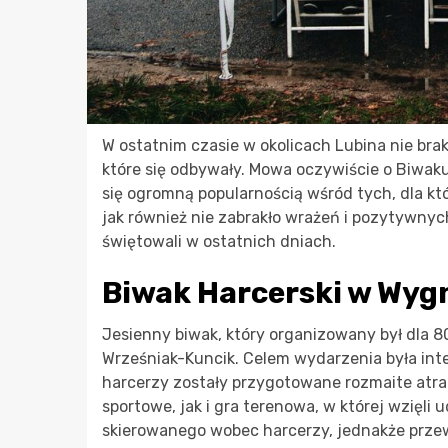
W ostatnim czasie w okolicach Lubina nie bra
które się odbywały. Mowa oczywiście o Biwaku
się ogromną popularnością wśród tych, dla k
jak również nie zabrakło wrażeń i pozytywnyc
świętowali w ostatnich dniach.
Biwak Harcerski w Wy
Jesienny biwak, który organizowany był dla 8
Wrześniak-Kuncik. Celem wydarzenia była inte
harcerzy zostały przygotowane rozmaite atrak
sportowe, jak i gra terenowa, w której wzięli
skierowanego wobec harcerzy, jednakże przew