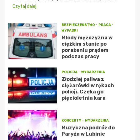
Czytaj dalej
BEZPIECZEŃSTWO
PRACA
WYPADKI
Młody mężczyzna w
ciężkim stanie po
porażeniu prądem
podczas pracy
POLICJA
WYDARZENIA
Złodziej paliwa z
ciężarówki w rękach
policji. Czeka go
pięcioletnia kara
KONCERTY
WYDARZENIA
Muzyczna podróż do
Paryża w Lubinie