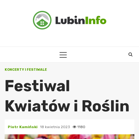
Skip
to
content
PRIMARY
MENU
KONCERTY I FESTIWALE
Festiwal
Kwiatów i Roślin
Piotr Kamiński
18 kwietnia 2023
1180