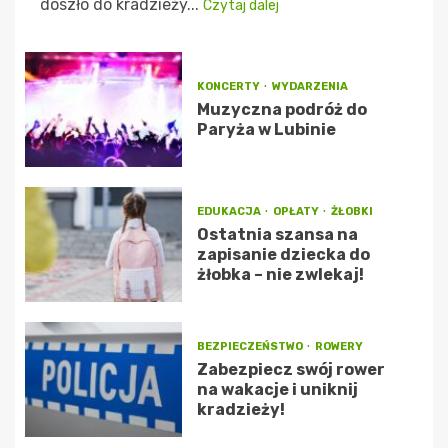
doszło do kradzieży...
Czytaj dalej
KONCERTY
WYDARZENIA
Muzyczna podróż do
Paryża w Lubinie
EDUKACJA
OPŁATY
ŻŁOBKI
Ostatnia szansa na
zapisanie dziecka do
żłobka – nie zwlekaj!
BEZPIECZEŃSTWO
ROWERY
Zabezpiecz swój rower
na wakacje i uniknij
kradzieży!