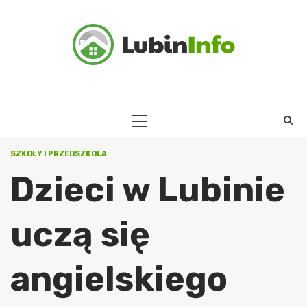
Skip
to
content
PRIMARY
MENU
SZKOŁY I PRZEDSZKOLA
Dzieci w Lubinie
uczą się
angielskiego