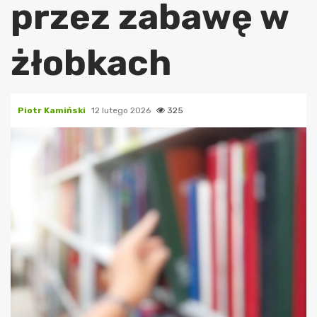
przez zabawę w
żłobkach
Piotr Kamiński
12 lutego 2026
325