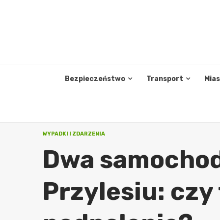
Skip
to
content
Bezpieczeństwo
Transport
Mia
WYPADKI I ZDARZENIA
Dwa samochod
Przylesiu: czy