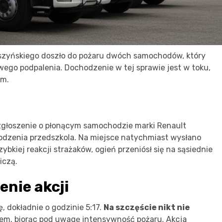
szyńskiego doszło do pożaru dwóch samochodów, który
owego podpalenia. Dochodzenie w tej sprawie jest w toku,
em.
zgłoszenie o płonącym samochodzie marki Renault
rodzenia przedszkola. Na miejsce natychmiast wysłano
ybkiej reakcji strażaków, ogień przeniósł się na sąsiednie
iczą.
enie akcji
, dokładnie o godzinie 5:17.
Na szczęście nikt nie
iem, biorąc pod uwagę intensywność pożaru. Akcja