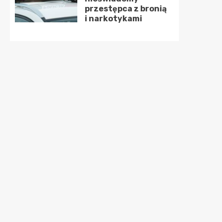
przestępca z bronią
i narkotykami