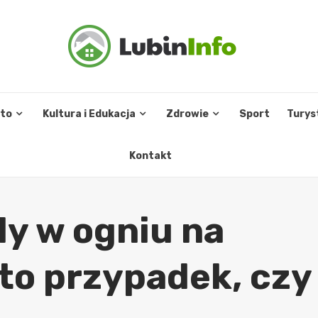
sto
Kultura i Edukacja
Zdrowie
Sport
Turys
Kontakt
y w ogniu na
 to przypadek, czy