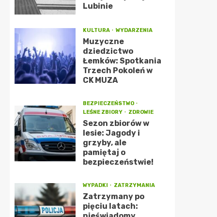
Lubinie
KULTURA
WYDARZENIA
Muzyczne
dziedzictwo
Łemków: Spotkania
Trzech Pokoleń w
CK MUZA
BEZPIECZEŃSTWO
LEŚNE ZBIORY
ZDROWIE
Sezon zbiorów w
lesie: Jagody i
grzyby, ale
pamiętaj o
bezpieczeństwie!
WYPADKI
ZATRZYMANIA
Zatrzymany po
pięciu latach:
nieświadomy