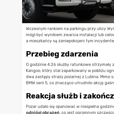
Wczesnym rankiem na parkingu przy ulicy Wy
mógł być wynikiem zwarcia instalacji lub cel
a mieszkańcy są zaniepokojeni tym incydent
Przebieg zdarzenia
O godzinie 4:26 służby ratunkowe otrzymały 
Kangoo, który stał zaparkowany w pobliżu og
dwa zastępy straży pożarnej z Lubina. Mimo sz
BMW serii 5, co znacząco utrudniło akcję gaśn
Reakcja służb i zakończ
Pożar udało się opanować w niespełna godzinę
odniósł obrażeń
, co jest ogromnym szczęśc