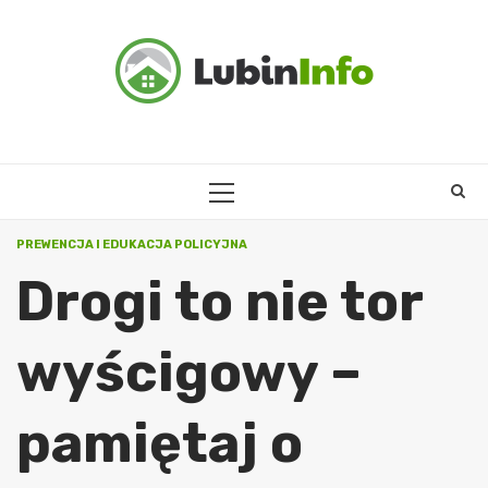
Skip
to
content
PRIMARY
MENU
PREWENCJA I EDUKACJA POLICYJNA
Drogi to nie tor
wyścigowy –
pamiętaj o