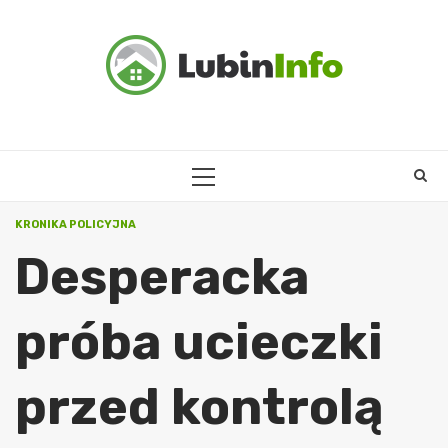
Skip
to
content
PRIMARY
MENU
KRONIKA POLICYJNA
Desperacka
próba ucieczki
przed kontrolą