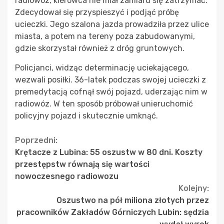
radiowóz, kierowca nie miał zamiaru się zatrzymać.
Zdecydował się przyspieszyć i podjąć próbę
ucieczki. Jego szalona jazda prowadziła przez ulice
miasta, a potem na tereny poza zabudowanymi,
gdzie skorzystał również z dróg gruntowych.
Policjanci, widząc determinację uciekającego,
wezwali posiłki. 36-latek podczas swojej ucieczki z
premedytacją cofnął swój pojazd, uderzając nim w
radiowóz. W ten sposób próbował unieruchomić
policyjny pojazd i skutecznie umknąć.
Continue
Poprzedni:
Krętacze z Lubina: 55 oszustw w 80 dni. Koszty
Reading
przestępstw równają się wartości
nowoczesnego radiowozu
Kolejny:
Oszustwo na pół miliona złotych przez
pracowników Zakładów Górniczych Lubin: sędzia