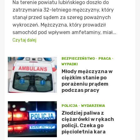
Na terenie powiatu lubińskiego doszło do
zatrzymania 32-letniego mężczyzny, który
stanął przed sądem za szereg poważnych
wykroczeń. Mężczyzna, który prowadził
samochód pod wpływem amfetaminy, miał...
Czytaj dalej
BEZPIECZEŃSTWO
PRACA
WYPADKI
Młody mężczyzna w
ciężkim stanie po
porażeniu prądem
podczas pracy
POLICJA
WYDARZENIA
Złodziej paliwa z
ciężarówki w rękach
policji. Czeka go
pięcioletnia kara