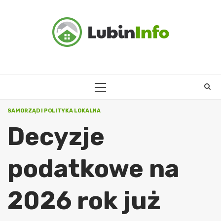
Skip
to
content
PRIMARY
MENU
SAMORZĄD I POLITYKA LOKALNA
Decyzje
podatkowe na
2026 rok już