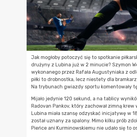
Jak mogłoby potoczyć się to spotkanie piłkar
drużyny z Lubina już w 2 minucie? Szymon Weir
wykonanego przez Rafała Augustyniaka z odle
piłki to drobnostka, lecz niestety dla bramkarz
Na trybunach gwiazdy sportu komentowały tę
Mijało jedynie 120 sekund, a na tablicy wynikó
Radovan Pankov, który zachował zimną krew w 
Lubina miała szansę odzyskać inicjatywę w 18
został uznany za spalony. Mimo kilku prób zdo
Pieńce ani Kurminowskiemu nie udało się to o