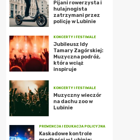
Pijani rowerzysta i
hulajnogista
zatrzymani przez
policję w Lubinie
KONCERTY I FESTIWALE
Jubileusz Idy
Tamary Zagórskiej:
Muzyczna podróż,
która wciąż
inspiruje
KONCERTY I FESTIWALE
Muzyczny wieczór
na dachu zoo w
Lubinie
PREWENCJA I EDUKACJA POLICYJNA
Kaskadowe kontrole
prędkości w Lubinie: