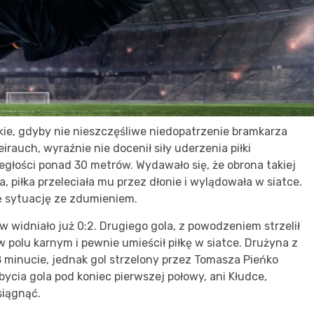
skie, gdyby nie nieszczęśliwe niedopatrzenie bramkarza
auch, wyraźnie nie docenił siły uderzenia piłki
głości ponad 30 metrów. Wydawało się, że obrona takiej
a, piłka przeleciała mu przez dłonie i wylądowała w siatce.
 sytuację ze zdumieniem.
w widniało już 0:2. Drugiego gola, z powodzeniem strzelił
polu karnym i pewnie umieścił piłkę w siatce. Drużyna z
 minucie, jednak gol strzelony przez Tomasza Pieńko
bycia gola pod koniec pierwszej połowy, ani Kłudce,
siągnąć.