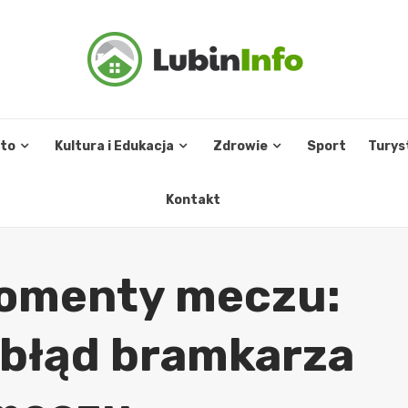
sto
Kultura i Edukacja
Zdrowie
Sport
Turys
Kontakt
omenty meczu:
 błąd bramkarza