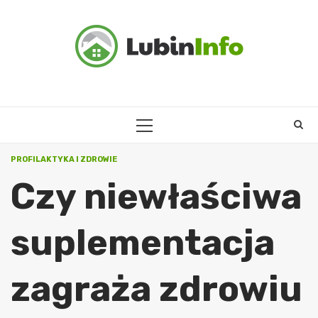
Skip
to
content
PRIMARY
MENU
PROFILAKTYKA I ZDROWIE
Czy niewłaściwa
suplementacja
zagraża zdrowiu