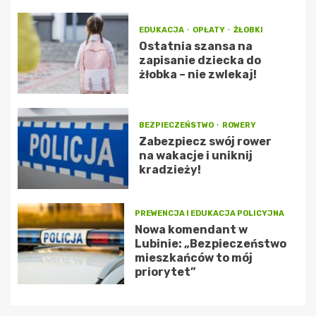
EDUKACJA
OPŁATY
ŻŁOBKI
Ostatnia szansa na
zapisanie dziecka do
żłobka – nie zwlekaj!
BEZPIECZEŃSTWO
ROWERY
Zabezpiecz swój rower
na wakacje i uniknij
kradzieży!
PREWENCJA I EDUKACJA POLICYJNA
Nowa komendant w
Lubinie: „Bezpieczeństwo
mieszkańców to mój
priorytet”