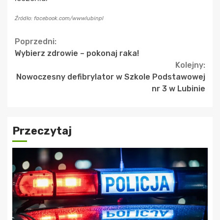
Źródło: facebook.com/wwwlubinpl
Continue
Poprzedni:
Wybierz zdrowie – pokonaj raka!
Reading
Kolejny:
Nowoczesny defibrylator w Szkole Podstawowej
nr 3 w Lubinie
Przeczytaj