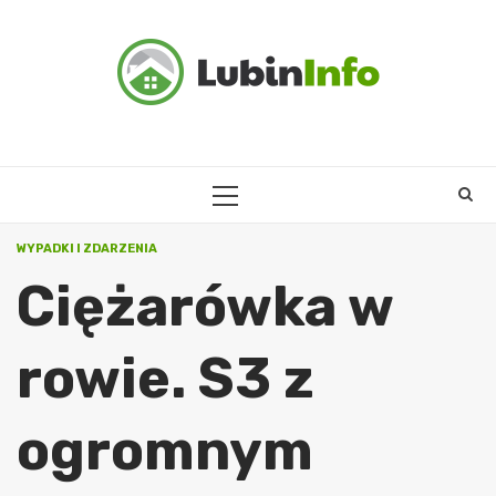
Skip
to
content
PRIMARY
MENU
WYPADKI I ZDARZENIA
Ciężarówka w
rowie. S3 z
ogromnym