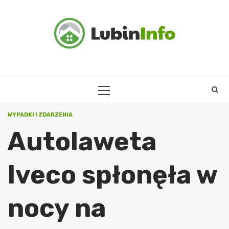
Skip
to
content
PRIMARY
MENU
WYPADKI I ZDARZENIA
Autolaweta
Iveco spłonęła w
nocy na