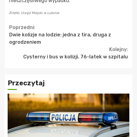
nieszczęśliwego wypadku.
Źródło: Urząd Miejski w Lubinie
Continue
Poprzedni:
Dwie kolizje na lodzie: jedna z tira, druga z
Reading
ogrodzeniem
Kolejny:
Cysterny i bus w kolizji. 76-latek w szpitalu
Przeczytaj