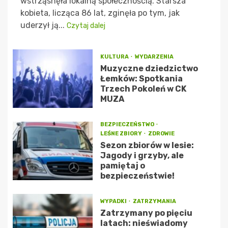
wstrząsnęła lokalną społecznością. Starsza
kobieta, licząca 86 lat, zginęła po tym, jak
uderzył ją...
Czytaj dalej
KULTURA
WYDARZENIA
Muzyczne dziedzictwo
Łemków: Spotkania
Trzech Pokoleń w CK
MUZA
BEZPIECZEŃSTWO
LEŚNE ZBIORY
ZDROWIE
Sezon zbiorów w lesie:
Jagody i grzyby, ale
pamiętaj o
bezpieczeństwie!
WYPADKI
ZATRZYMANIA
Zatrzymany po pięciu
latach: nieświadomy