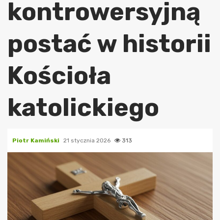
kontrowersyjną
postać w historii
Kościoła
katolickiego
Piotr Kamiński
21 stycznia 2026
313