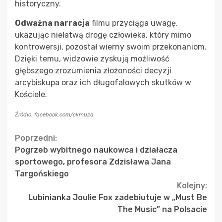
historyczny.
Odważna narracja
filmu przyciąga uwagę,
ukazując niełatwą drogę człowieka, który mimo
kontrowersji, pozostał wierny swoim przekonaniom.
Dzięki temu, widzowie zyskują możliwość
głębszego zrozumienia złożoności decyzji
arcybiskupa oraz ich długofalowych skutków w
Kościele.
Źródło: facebook.com/ckmuza
Continue
Poprzedni:
Pogrzeb wybitnego naukowca i działacza
Reading
sportowego, profesora Zdzisława Jana
Targońskiego
Kolejny:
Lubinianka Joulie Fox zadebiutuje w „Must Be
The Music” na Polsacie