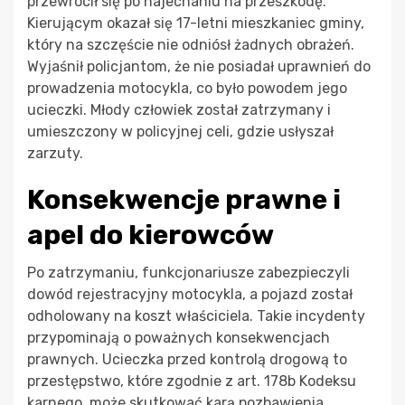
przewrócił się po najechaniu na przeszkodę.
Kierującym okazał się 17-letni mieszkaniec gminy,
który na szczęście nie odniósł żadnych obrażeń.
Wyjaśnił policjantom, że nie posiadał uprawnień do
prowadzenia motocykla, co było powodem jego
ucieczki. Młody człowiek został zatrzymany i
umieszczony w policyjnej celi, gdzie usłyszał
zarzuty.
Konsekwencje prawne i
apel do kierowców
Po zatrzymaniu, funkcjonariusze zabezpieczyli
dowód rejestracyjny motocykla, a pojazd został
odholowany na koszt właściciela. Takie incydenty
przypominają o poważnych konsekwencjach
prawnych. Ucieczka przed kontrolą drogową to
przestępstwo, które zgodnie z art. 178b Kodeksu
karnego, może skutkować karą pozbawienia