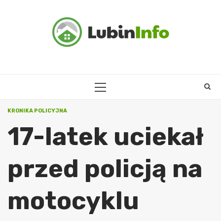
Skip
to
content
PRIMARY
MENU
KRONIKA POLICYJNA
17-latek uciekał
przed policją na
motocyklu