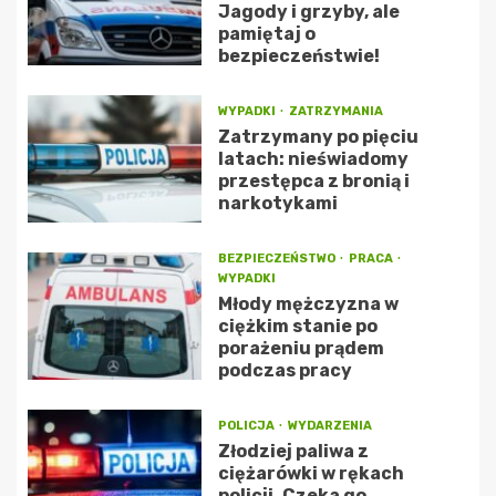
Jagody i grzyby, ale
pamiętaj o
bezpieczeństwie!
WYPADKI
ZATRZYMANIA
Zatrzymany po pięciu
latach: nieświadomy
przestępca z bronią i
narkotykami
BEZPIECZEŃSTWO
PRACA
WYPADKI
Młody mężczyzna w
ciężkim stanie po
porażeniu prądem
podczas pracy
POLICJA
WYDARZENIA
Złodziej paliwa z
ciężarówki w rękach
policji. Czeka go