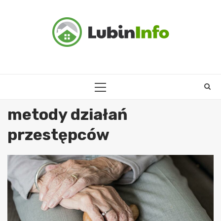
Skip
to
content
PRIMARY
MENU
metody działań
przestępców