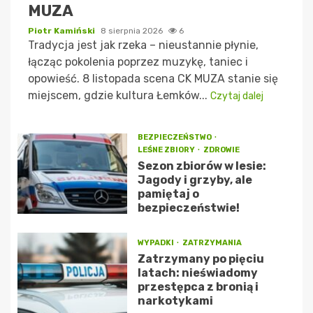
MUZA
Piotr Kamiński
8 sierpnia 2026
6
Tradycja jest jak rzeka – nieustannie płynie,
łącząc pokolenia poprzez muzykę, taniec i
opowieść. 8 listopada scena CK MUZA stanie się
miejscem, gdzie kultura Łemków...
Czytaj dalej
BEZPIECZEŃSTWO
LEŚNE ZBIORY
ZDROWIE
Sezon zbiorów w lesie:
Jagody i grzyby, ale
pamiętaj o
bezpieczeństwie!
WYPADKI
ZATRZYMANIA
Zatrzymany po pięciu
latach: nieświadomy
przestępca z bronią i
narkotykami